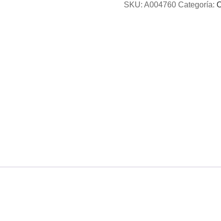
SKU:
A004760
Categoría:
O