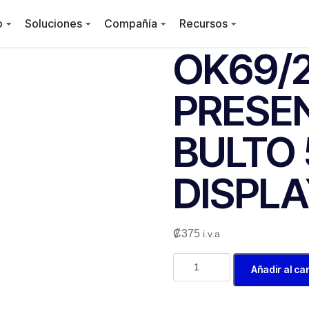
o
Soluciones
Compañía
Recursos
OK69/
PRESE
BULTO 
DISPLA
₡
375
i.v.a
Añadir al car