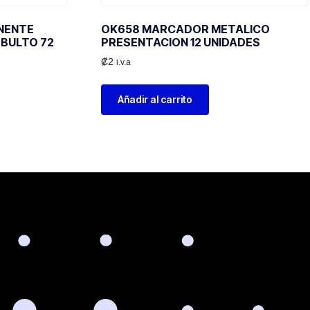
NENTE
OK658 MARCADOR METALICO
 BULTO 72
PRESENTACION 12 UNIDADES
O
₡
2
i.v.a
Añadir al carrito