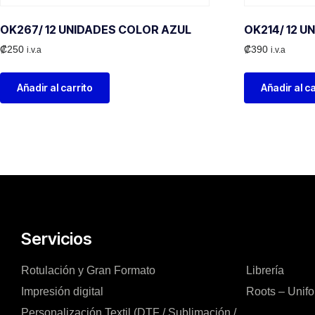
OK267/ 12 UNIDADES COLOR AZUL
OK214/ 12 U
₡
250
₡
390
i.v.a
i.v.a
Añadir al carrito
Añadir al ca
Servicios
Rotulación y Gran Formato
Librería
Impresión digital
Roots – Unif
Personalización Textil (DTF / Sublimación /