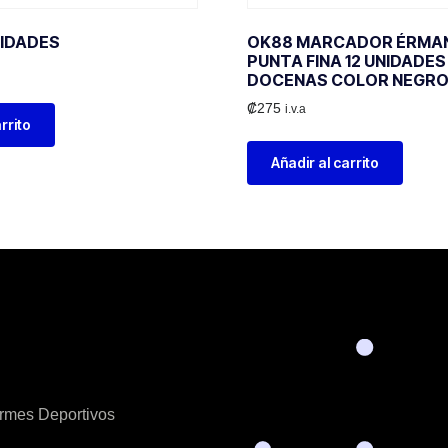
NIDADES
OK88 MARCADOR ÉRMA
PUNTA FINA 12 UNIDADES
DOCENAS COLOR NEGR
₡
275
i.v.a
rrito
Añadir al carrito
ormes Deportivos