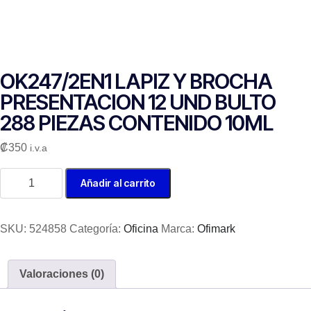
OK247/2EN1 LAPIZ Y BROCHA
PRESENTACION 12 UND BULTO
288 PIEZAS CONTENIDO 10ML
₡
350
i.v.a
Añadir al carrito
SKU:
524858
Categoría:
Oficina
Marca:
Ofimark
Valoraciones (0)