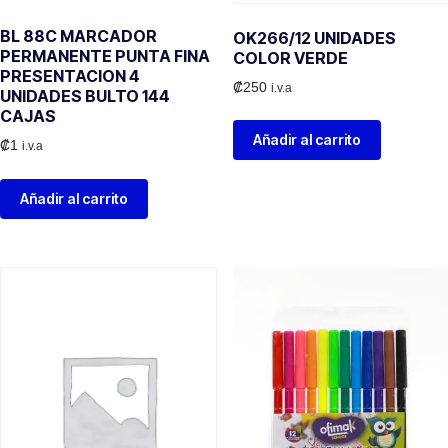
BL 88C MARCADOR
OK266/12 UNIDADES
PERMANENTE PUNTA FINA
COLOR VERDE
PRESENTACION 4
₡
250
i.v.a
UNIDADES BULTO 144
CAJAS
Añadir al carrito
₡
1
i.v.a
Añadir al carrito