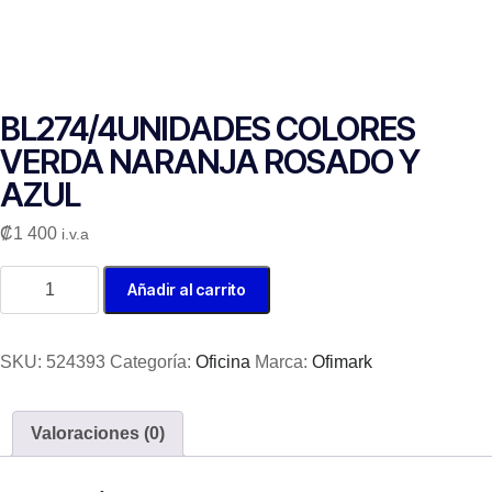
BL274/4UNIDADES COLORES
VERDA NARANJA ROSADO Y
AZUL
₡
1 400
i.v.a
Añadir al carrito
SKU:
524393
Categoría:
Oficina
Marca:
Ofimark
Valoraciones (0)