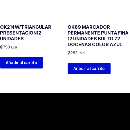
OK214W/TRIANGULAR
OK89 MARCADOR
PRESENTACION12
PERMANENTE PUNTA FINA
UNIDADES
12 UNIDADES BULTO 72
DOCENAS COLOR AZUL
₡
750
i.v.a
₡
282
i.v.a
Añadir al carrito
Añadir al carrito